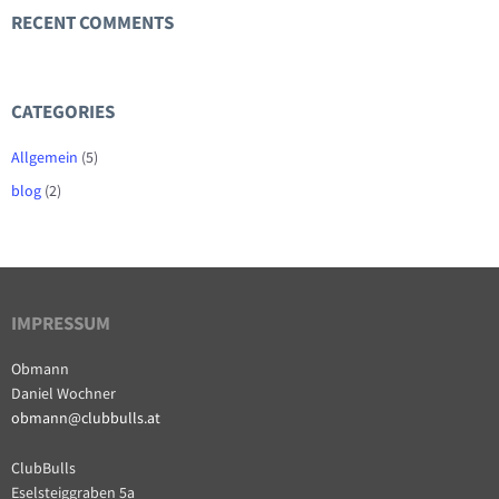
RECENT COMMENTS
CATEGORIES
Allgemein
(5)
blog
(2)
IMPRESSUM
Obmann
Daniel Wochner
obmann@clubbulls.at
ClubBulls
Eselsteiggraben 5a