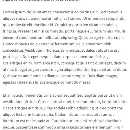
Lorem ipsum dolor sit amet, consectetur adipiscing elit. Sed convallis
aliquet risus, sit amet mattis nulla facilisis sed. Ut imperdiet semper dui,
quis molestie elit tincidunt id. Curabitur porta leo sit amet sodales
fringilla. Praesent et nisl commodo, porta neque eu, rutrum nisi. Mauris
euismod condimentum tellus ac adipiscing. Quisque eget mattis enim.
Donec rhoncus odio at neque fermentum, vel elementum nibh
consectetur. Vestibulum rhoncus sem metus, sodales vulputate est
porta eget. Duis eget neque ullamcorper, elementum felis ac,
scelerisque enim. Nam arcu nibh, consequat quis tincidunt eget, dictum
at nisi. Ut eget augue varius magna aliquet hendrerit quis sit amet dolor.
Quisque sit amet ante eu diam euismod tempus. Duis diam magna,
egestas vitae risus in, scelerisque commodo massa.
Etiam auctor venenatis urna ac consequat. Sed sagittis purus ut diam
vestibulum ultrices. Cras in ante aliquet, tincidunt nisl at, tincidunt ante.
Ut scelerisque elit risus, vitae sodales nibh adipiscing ut. Sed porttitor
aliquet lectus, in lacinia nulla. Nullam dictum consectetur ante, a
interdum est malesuada at. Curabitur ut urna mi. Morbi vel tincidunt
neque. Suspendisse commodo urna in lacus ornare elementum. Proin